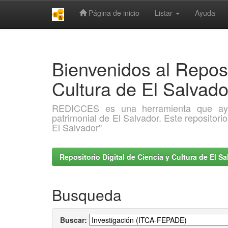
Página de inicio
Listar
Ayuda
Skip
navigation
Bienvenidos al Reposi
Cultura de El Salva
REDICCES es una herramienta que ayuda 
patrimonial de El Salvador. Este repositori
El Salvador"
Repositorio Digital de Ciencia y Cultura de El 
Busqueda
Buscar: