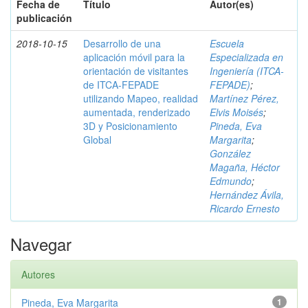
Fecha de
Título
Autor(es)
publicación
2018-10-15
Desarrollo de una
Escuela
aplicación móvil para la
Especializada en
orientación de visitantes
Ingeniería (ITCA-
de ITCA-FEPADE
FEPADE)
;
utilizando Mapeo, realidad
Martínez Pérez,
aumentada, renderizado
Elvis Moisés
;
3D y Posicionamiento
Pineda, Eva
Global
Margarita
;
González
Magaña, Héctor
Edmundo
;
Hernández Ávila,
Ricardo Ernesto
Navegar
Autores
Pineda, Eva Margarita
1