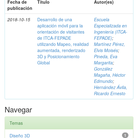
Fecha de
Título
Autor(es)
publicación
2018-10-15
Desarrollo de una
Escuela
aplicación móvil para la
Especializada en
orientación de visitantes
Ingeniería (ITCA-
de ITCA-FEPADE
FEPADE)
;
utilizando Mapeo, realidad
Martínez Pérez,
aumentada, renderizado
Elvis Moisés
;
3D y Posicionamiento
Pineda, Eva
Global
Margarita
;
González
Magaña, Héctor
Edmundo
;
Hernández Ávila,
Ricardo Ernesto
Navegar
Temas
Diseño 3D
1