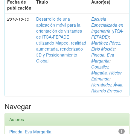
Fecha de
Título
Autor(es)
publicación
2018-10-15
Desarrollo de una
Escuela
aplicación móvil para la
Especializada en
orientación de visitantes
Ingeniería (ITCA-
de ITCA-FEPADE
FEPADE)
;
utilizando Mapeo, realidad
Martínez Pérez,
aumentada, renderizado
Elvis Moisés
;
3D y Posicionamiento
Pineda, Eva
Global
Margarita
;
González
Magaña, Héctor
Edmundo
;
Hernández Ávila,
Ricardo Ernesto
Navegar
Autores
Pineda, Eva Margarita
1