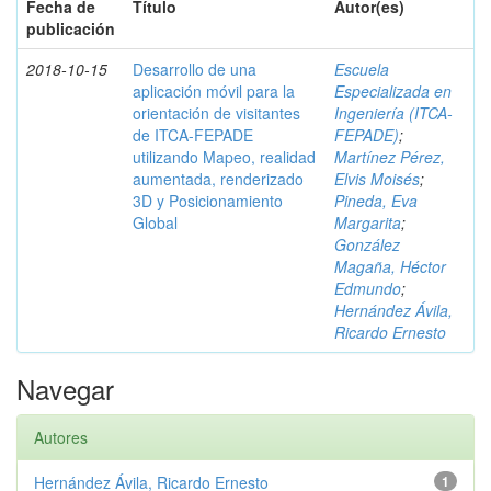
Fecha de
Título
Autor(es)
publicación
2018-10-15
Desarrollo de una
Escuela
aplicación móvil para la
Especializada en
orientación de visitantes
Ingeniería (ITCA-
de ITCA-FEPADE
FEPADE)
;
utilizando Mapeo, realidad
Martínez Pérez,
aumentada, renderizado
Elvis Moisés
;
3D y Posicionamiento
Pineda, Eva
Global
Margarita
;
González
Magaña, Héctor
Edmundo
;
Hernández Ávila,
Ricardo Ernesto
Navegar
Autores
Hernández Ávila, Ricardo Ernesto
1