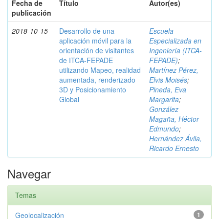
Fecha de
Título
Autor(es)
publicación
2018-10-15
Desarrollo de una
Escuela
aplicación móvil para la
Especializada en
orientación de visitantes
Ingeniería (ITCA-
de ITCA-FEPADE
FEPADE)
;
utilizando Mapeo, realidad
Martínez Pérez,
aumentada, renderizado
Elvis Moisés
;
3D y Posicionamiento
Pineda, Eva
Global
Margarita
;
González
Magaña, Héctor
Edmundo
;
Hernández Ávila,
Ricardo Ernesto
Navegar
Temas
Geolocalización
1