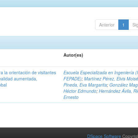
Anterior
1
Si
Autor(es)
a la orientación de visitantes
Escuela Especializada en Ingeniería (
ealidad aumentada,
FEPADE)
;
Martínez Pérez, Elvis Mois
obal
Pineda, Eva Margarita
;
González Mag
Héctor Edmundo
;
Hernández Ávila, R
Ernesto
DSpace Software
Copyrig