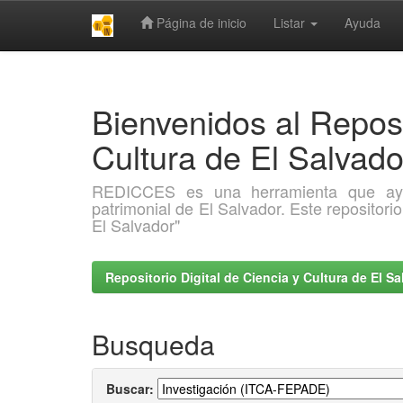
Página de inicio
Listar
Ayuda
Skip
navigation
Bienvenidos al Reposi
Cultura de El Salva
REDICCES es una herramienta que ayuda 
patrimonial de El Salvador. Este repositori
El Salvador"
Repositorio Digital de Ciencia y Cultura de El 
Busqueda
Buscar: