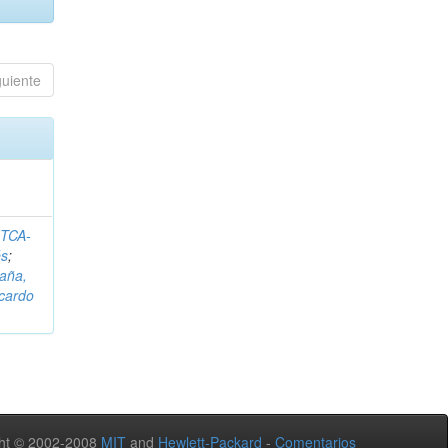
guiente
ITCA-
és
;
aña,
icardo
ht © 2002-2008
MIT
and
Hewlett-Packard
-
Comentarios