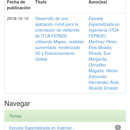
Fecha de
Título
Autor(es)
publicación
2018-10-15
Desarrollo de una
Escuela
aplicación móvil para la
Especializada en
orientación de visitantes
Ingeniería (ITCA-
de ITCA-FEPADE
FEPADE)
;
utilizando Mapeo, realidad
Martínez Pérez,
aumentada, renderizado
Elvis Moisés
;
3D y Posicionamiento
Pineda, Eva
Global
Margarita
;
González
Magaña, Héctor
Edmundo
;
Hernández Ávila,
Ricardo Ernesto
Navegar
Temas
Escuela Especializada en Ingenier...
1