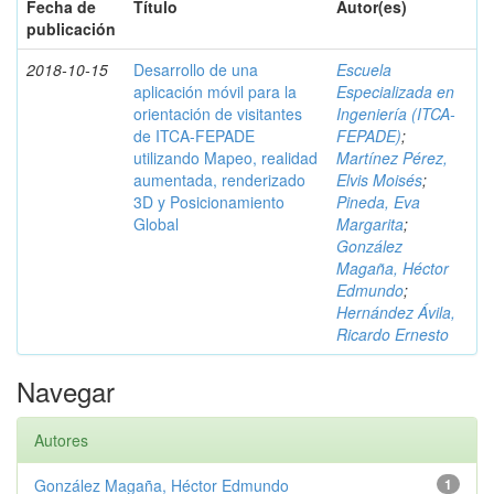
Fecha de
Título
Autor(es)
publicación
2018-10-15
Desarrollo de una
Escuela
aplicación móvil para la
Especializada en
orientación de visitantes
Ingeniería (ITCA-
de ITCA-FEPADE
FEPADE)
;
utilizando Mapeo, realidad
Martínez Pérez,
aumentada, renderizado
Elvis Moisés
;
3D y Posicionamiento
Pineda, Eva
Global
Margarita
;
González
Magaña, Héctor
Edmundo
;
Hernández Ávila,
Ricardo Ernesto
Navegar
Autores
González Magaña, Héctor Edmundo
1