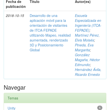
Fecha de
Título
Autor(es)
publicación
2018-10-15
Desarrollo de una
Escuela
aplicación móvil para la
Especializada en
orientación de visitantes
Ingeniería (ITCA-
de ITCA-FEPADE
FEPADE)
;
utilizando Mapeo, realidad
Martínez Pérez,
aumentada, renderizado
Elvis Moisés
;
3D y Posicionamiento
Pineda, Eva
Global
Margarita
;
González
Magaña, Héctor
Edmundo
;
Hernández Ávila,
Ricardo Ernesto
Navegar
Temas
Unity
1