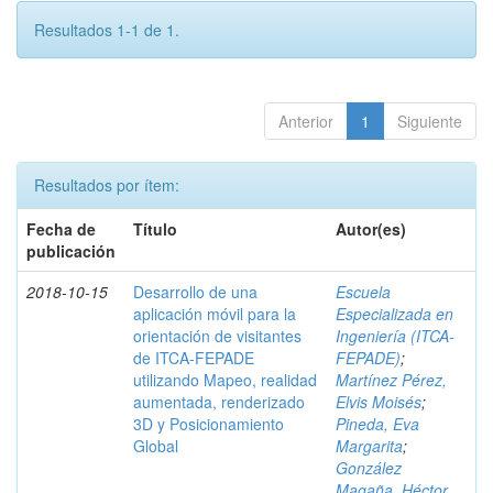
Resultados 1-1 de 1.
Anterior
1
Siguiente
Resultados por ítem:
Fecha de
Título
Autor(es)
publicación
2018-10-15
Desarrollo de una
Escuela
aplicación móvil para la
Especializada en
orientación de visitantes
Ingeniería (ITCA-
de ITCA-FEPADE
FEPADE)
;
utilizando Mapeo, realidad
Martínez Pérez,
aumentada, renderizado
Elvis Moisés
;
3D y Posicionamiento
Pineda, Eva
Global
Margarita
;
González
Magaña, Héctor