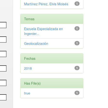
Martínez Pérez, Elvis Moisés
1
Temas
Escuela Especializada en
1
Ingenier...
Geolocalización
1
Fechas
2018
1
Has File(s)
true
1