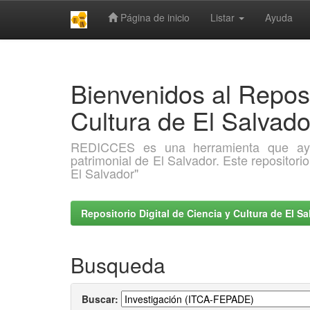
Página de inicio
Listar
Ayuda
Skip
navigation
Bienvenidos al Reposi
Cultura de El Salva
REDICCES es una herramienta que ayuda 
patrimonial de El Salvador. Este repositori
El Salvador"
Repositorio Digital de Ciencia y Cultura de El 
Busqueda
Buscar: