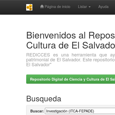
Página de inicio
Listar
Ayuda
Skip
navigation
Bienvenidos al Reposi
Cultura de El Salva
REDICCES es una herramienta que ayuda 
patrimonial de El Salvador. Este repositori
El Salvador"
Repositorio Digital de Ciencia y Cultura de El 
Busqueda
Buscar: