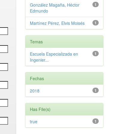
González Magaña, Héctor
1
Edmundo
Martínez Pérez, Elvis Moisés
1
Temas
Escuela Especializada en
1
Ingenier...
Fechas
2018
1
Has File(s)
true
1