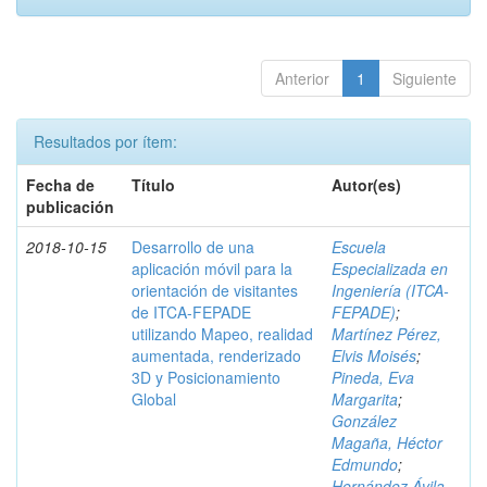
Anterior
1
Siguiente
Resultados por ítem:
Fecha de
Título
Autor(es)
publicación
2018-10-15
Desarrollo de una
Escuela
aplicación móvil para la
Especializada en
orientación de visitantes
Ingeniería (ITCA-
de ITCA-FEPADE
FEPADE)
;
utilizando Mapeo, realidad
Martínez Pérez,
aumentada, renderizado
Elvis Moisés
;
3D y Posicionamiento
Pineda, Eva
Global
Margarita
;
González
Magaña, Héctor
Edmundo
;
Hernández Ávila,