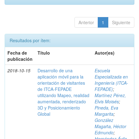
Anterior
1
Siguiente
Resultados por ítem:
Fecha de
Título
Autor(es)
publicación
2018-10-15
Desarrollo de una
Escuela
aplicación móvil para la
Especializada en
orientación de visitantes
Ingeniería (ITCA-
de ITCA-FEPADE
FEPADE)
;
utilizando Mapeo, realidad
Martínez Pérez,
aumentada, renderizado
Elvis Moisés
;
3D y Posicionamiento
Pineda, Eva
Global
Margarita
;
González
Magaña, Héctor
Edmundo
;
Hernández Ávila,