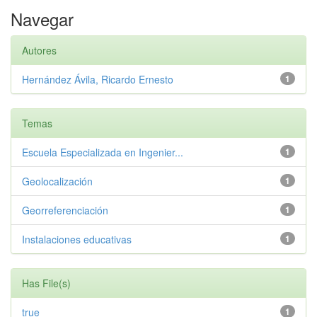
Navegar
Autores
Hernández Ávila, Ricardo Ernesto
1
Temas
Escuela Especializada en Ingenier...
1
Geolocalización
1
Georreferenciación
1
Instalaciones educativas
1
Has File(s)
true
1