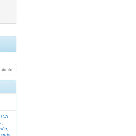
guiente
ITCA-
és
;
aña,
icardo