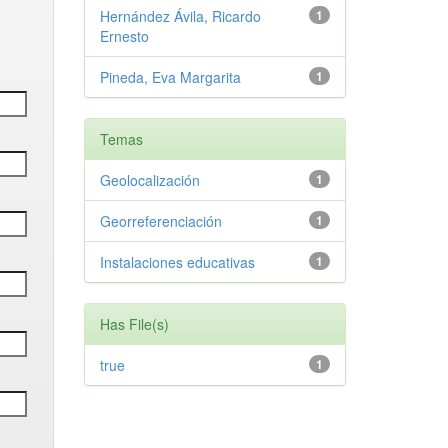
Hernández Ávila, Ricardo
1
Ernesto
Pineda, Eva Margarita
1
Temas
Geolocalización
1
Georreferenciación
1
Instalaciones educativas
1
Has File(s)
true
1