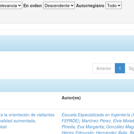
En orden
Autor/registro
Anterior
1
Si
Autor(es)
a la orientación de visitantes
Escuela Especializada en Ingeniería (
ealidad aumentada,
FEPADE)
;
Martínez Pérez, Elvis Mois
obal
Pineda, Eva Margarita
;
González Mag
Héctor Edmundo
;
Hernández Ávila, R