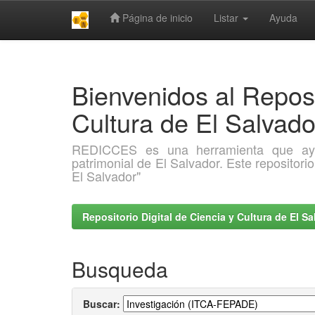
Página de inicio
Listar
Ayuda
Skip
navigation
Bienvenidos al Reposi
Cultura de El Salva
REDICCES es una herramienta que ayuda 
patrimonial de El Salvador. Este repositori
El Salvador"
Repositorio Digital de Ciencia y Cultura de El 
Busqueda
Buscar: