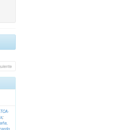
guiente
ITCA-
és
;
aña,
icardo