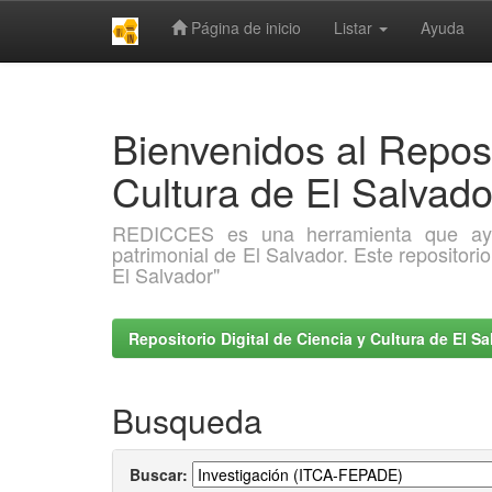
Página de inicio
Listar
Ayuda
Skip
navigation
Bienvenidos al Reposi
Cultura de El Salva
REDICCES es una herramienta que ayuda 
patrimonial de El Salvador. Este repositori
El Salvador"
Repositorio Digital de Ciencia y Cultura de El 
Busqueda
Buscar: