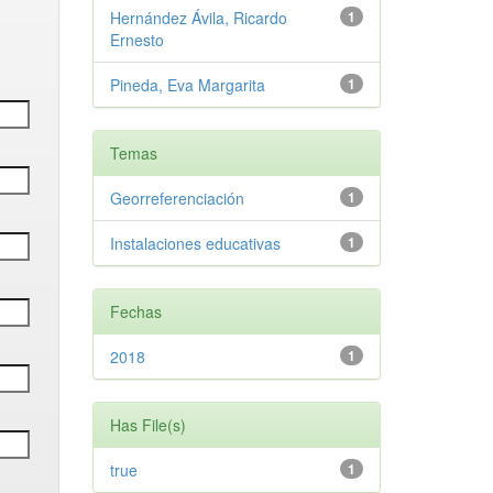
Hernández Ávila, Ricardo
1
Ernesto
Pineda, Eva Margarita
1
Temas
Georreferenciación
1
Instalaciones educativas
1
Fechas
2018
1
Has File(s)
true
1