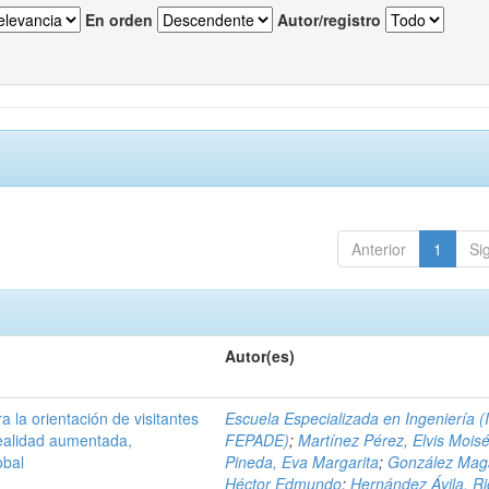
En orden
Autor/registro
Anterior
1
Si
Autor(es)
a la orientación de visitantes
Escuela Especializada en Ingeniería (
ealidad aumentada,
FEPADE)
;
Martínez Pérez, Elvis Mois
obal
Pineda, Eva Margarita
;
González Mag
Héctor Edmundo
;
Hernández Ávila, R