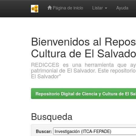
Página de inicio
Listar
Ayuda
Skip
navigation
Bienvenidos al Reposi
Cultura de El Salva
REDICCES es una herramienta que ayuda 
patrimonial de El Salvador. Este repositori
El Salvador"
Repositorio Digital de Ciencia y Cultura de El 
Busqueda
Buscar: