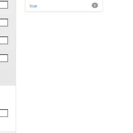
true
1