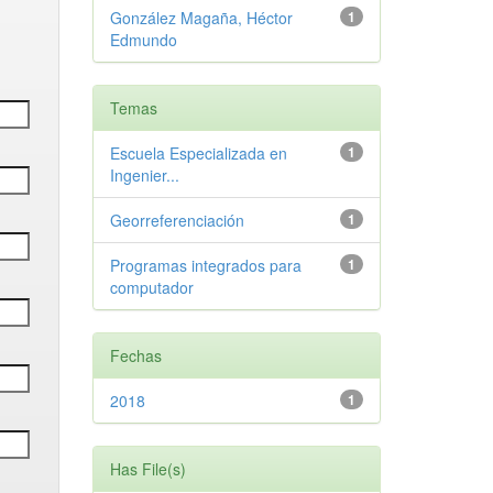
González Magaña, Héctor
1
Edmundo
Temas
Escuela Especializada en
1
Ingenier...
Georreferenciación
1
Programas integrados para
1
computador
Fechas
2018
1
Has File(s)