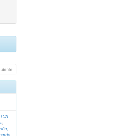
guiente
ITCA-
és
;
aña,
icardo