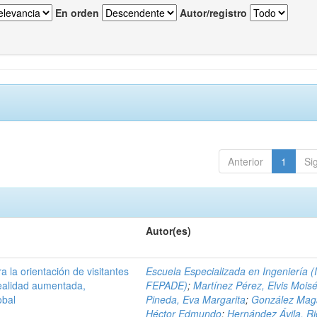
En orden
Autor/registro
Anterior
1
Si
Autor(es)
a la orientación de visitantes
Escuela Especializada en Ingeniería (
ealidad aumentada,
FEPADE)
;
Martínez Pérez, Elvis Mois
obal
Pineda, Eva Margarita
;
González Mag
Héctor Edmundo
;
Hernández Ávila, R