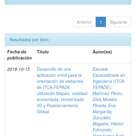
Anterior
1
Siguiente
Resultados por ítem:
Fecha de
Título
Autor(es)
publicación
2018-10-15
Desarrollo de una
Escuela
aplicación móvil para la
Especializada en
orientación de visitantes
Ingeniería (ITCA-
de ITCA-FEPADE
FEPADE)
;
utilizando Mapeo, realidad
Martínez Pérez,
aumentada, renderizado
Elvis Moisés
;
3D y Posicionamiento
Pineda, Eva
Global
Margarita
;
González
Magaña, Héctor
Edmundo
;
Hernández Ávila,