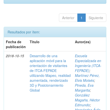
Anterior
1
Siguiente
Resultados por ítem:
Fecha de
Título
Autor(es)
publicación
2018-10-15
Desarrollo de una
Escuela
aplicación móvil para la
Especializada en
orientación de visitantes
Ingeniería (ITCA-
de ITCA-FEPADE
FEPADE)
;
utilizando Mapeo, realidad
Martínez Pérez,
aumentada, renderizado
Elvis Moisés
;
3D y Posicionamiento
Pineda, Eva
Global
Margarita
;
González
Magaña, Héctor
Edmundo
;
Hernández Ávila,