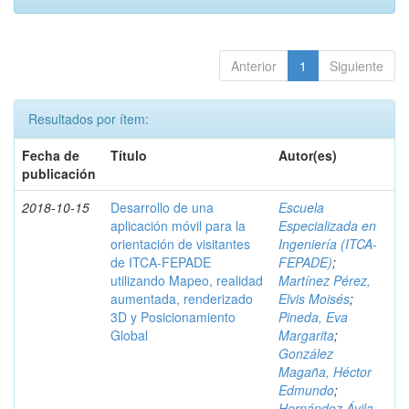
Anterior
1
Siguiente
Resultados por ítem:
Fecha de
Título
Autor(es)
publicación
2018-10-15
Desarrollo de una
Escuela
aplicación móvil para la
Especializada en
orientación de visitantes
Ingeniería (ITCA-
de ITCA-FEPADE
FEPADE)
;
utilizando Mapeo, realidad
Martínez Pérez,
aumentada, renderizado
Elvis Moisés
;
3D y Posicionamiento
Pineda, Eva
Global
Margarita
;
González
Magaña, Héctor
Edmundo
;
Hernández Ávila,