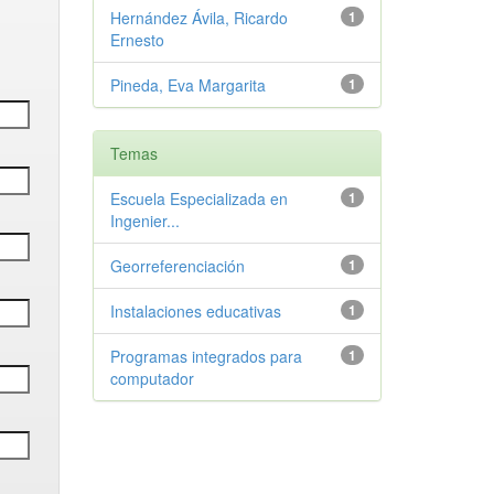
Hernández Ávila, Ricardo
1
Ernesto
Pineda, Eva Margarita
1
Temas
Escuela Especializada en
1
Ingenier...
Georreferenciación
1
Instalaciones educativas
1
Programas integrados para
1
computador