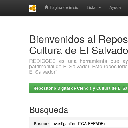
Página de inicio
Listar
Ayuda
Skip
navigation
Bienvenidos al Reposi
Cultura de El Salva
REDICCES es una herramienta que ayuda 
patrimonial de El Salvador. Este repositori
El Salvador"
Repositorio Digital de Ciencia y Cultura de El 
Busqueda
Buscar: