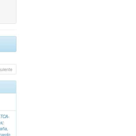
guiente
ITCA-
és
;
aña,
icardo