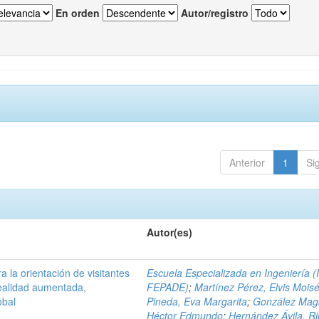
En orden
Autor/registro
Anterior
1
Si
Autor(es)
a la orientación de visitantes
Escuela Especializada en Ingeniería (
ealidad aumentada,
FEPADE)
;
Martínez Pérez, Elvis Mois
obal
Pineda, Eva Margarita
;
González Mag
Héctor Edmundo
;
Hernández Ávila, R