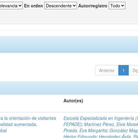
En orden
Autor/registro
Anterior
1
Si
Autor(es)
a la orientación de visitantes
Escuela Especializada en Ingeniería (
ealidad aumentada,
FEPADE)
;
Martínez Pérez, Elvis Mois
obal
Pineda, Eva Margarita
;
González Mag
Héctor Edmundo
;
Hernández Ávila, R