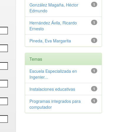
González Magaña, Héctor
1
Edmundo
Hernández Ávila, Ricardo
1
Ernesto
Pineda, Eva Margarita
1
Temas
Escuela Especializada en
1
Ingenier...
Instalaciones educativas
1
Programas integrados para
1
computador