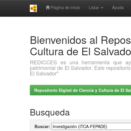
Página de inicio
Listar
Ayuda
Skip
navigation
Bienvenidos al Reposi
Cultura de El Salva
REDICCES es una herramienta que ayuda 
patrimonial de El Salvador. Este repositori
El Salvador"
Repositorio Digital de Ciencia y Cultura de El 
Busqueda
Buscar: