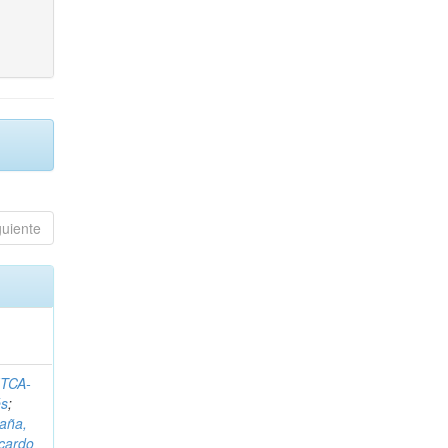
guiente
ITCA-
és
;
aña,
icardo