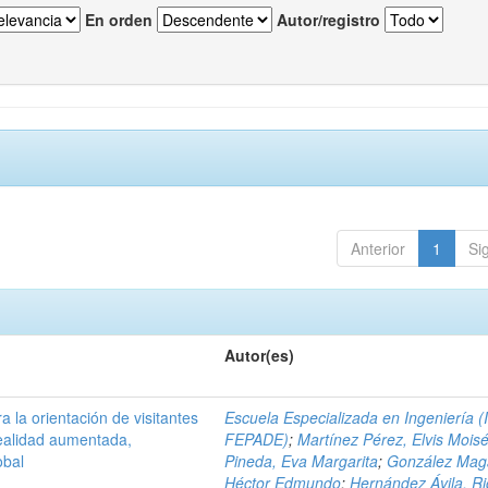
En orden
Autor/registro
Anterior
1
Si
Autor(es)
a la orientación de visitantes
Escuela Especializada en Ingeniería (
ealidad aumentada,
FEPADE)
;
Martínez Pérez, Elvis Mois
obal
Pineda, Eva Margarita
;
González Mag
Héctor Edmundo
;
Hernández Ávila, R