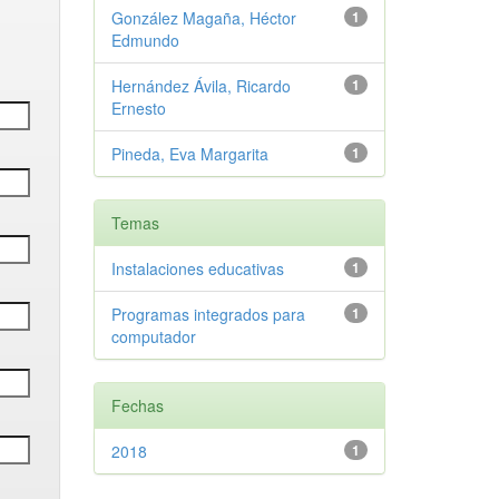
González Magaña, Héctor
1
Edmundo
Hernández Ávila, Ricardo
1
Ernesto
Pineda, Eva Margarita
1
Temas
Instalaciones educativas
1
Programas integrados para
1
computador
Fechas
2018
1