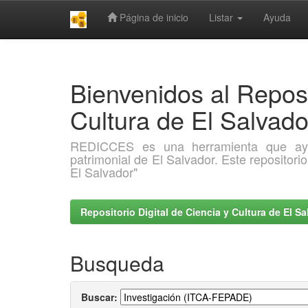
Página de inicio
Listar
Ayuda
Skip
navigation
Bienvenidos al Reposi
Cultura de El Salva
REDICCES es una herramienta que ayuda 
patrimonial de El Salvador. Este repositori
El Salvador"
Repositorio Digital de Ciencia y Cultura de El 
Busqueda
Buscar: