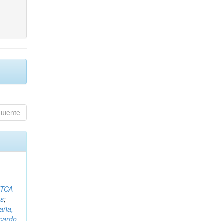
guiente
ITCA-
és
;
aña,
icardo