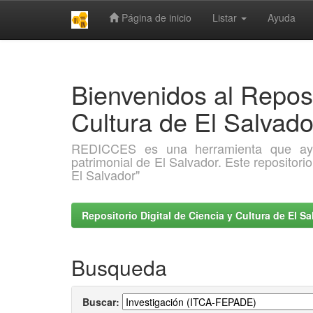
Página de inicio
Listar
Ayuda
Skip
navigation
Bienvenidos al Reposi
Cultura de El Salva
REDICCES es una herramienta que ayuda 
patrimonial de El Salvador. Este repositori
El Salvador"
Repositorio Digital de Ciencia y Cultura de El 
Busqueda
Buscar: