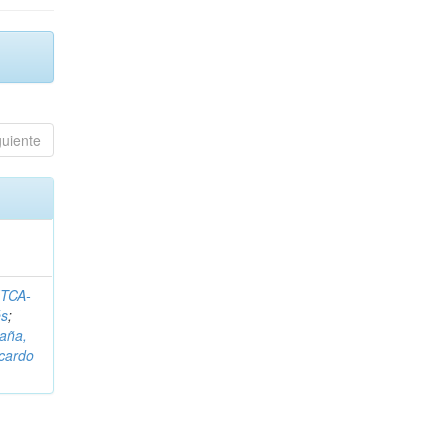
guiente
ITCA-
és
;
aña,
icardo