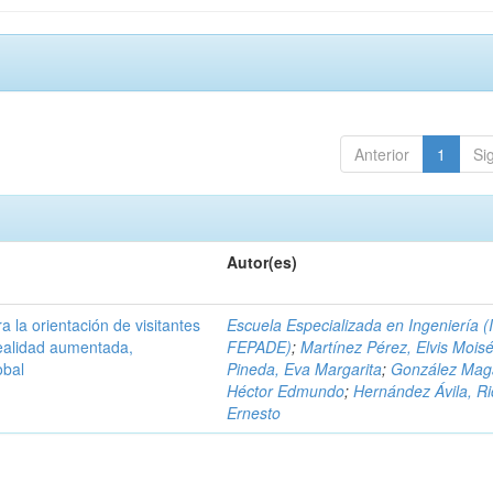
Anterior
1
Si
Autor(es)
a la orientación de visitantes
Escuela Especializada en Ingeniería (
ealidad aumentada,
FEPADE)
;
Martínez Pérez, Elvis Mois
obal
Pineda, Eva Margarita
;
González Mag
Héctor Edmundo
;
Hernández Ávila, R
Ernesto