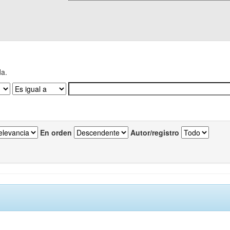
da.
En orden
Autor/registro