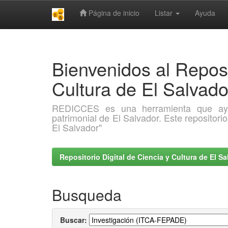
Página de inicio
Listar
Ayuda
Skip
navigation
Bienvenidos al Reposi
Cultura de El Salva
REDICCES es una herramienta que ayuda 
patrimonial de El Salvador. Este repositori
El Salvador"
Repositorio Digital de Ciencia y Cultura de El 
Busqueda
Buscar: