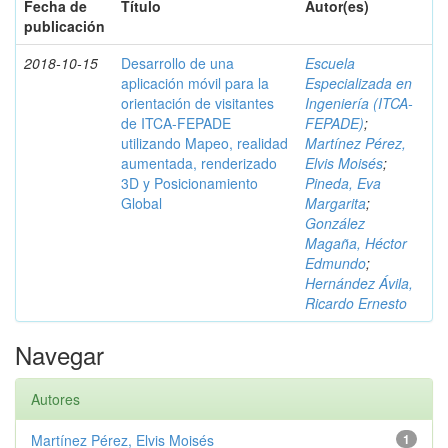
Fecha de
Título
Autor(es)
publicación
2018-10-15
Desarrollo de una
Escuela
aplicación móvil para la
Especializada en
orientación de visitantes
Ingeniería (ITCA-
de ITCA-FEPADE
FEPADE)
;
utilizando Mapeo, realidad
Martínez Pérez,
aumentada, renderizado
Elvis Moisés
;
3D y Posicionamiento
Pineda, Eva
Global
Margarita
;
González
Magaña, Héctor
Edmundo
;
Hernández Ávila,
Ricardo Ernesto
Navegar
Autores
Martínez Pérez, Elvis Moisés
1