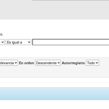
da.
En orden
Autor/registro