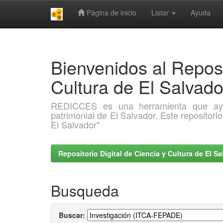
Página de inicio
Listar
Ayuda
Skip
navigation
Bienvenidos al Reposi
Cultura de El Salva
REDICCES es una herramienta que ayuda 
patrimonial de El Salvador. Este repositori
El Salvador"
Repositorio Digital de Ciencia y Cultura de El 
Busqueda
Buscar: