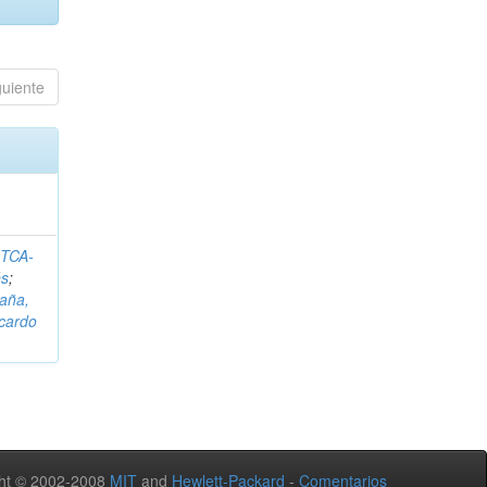
guiente
ITCA-
és
;
aña,
icardo
ht © 2002-2008
MIT
and
Hewlett-Packard
-
Comentarios