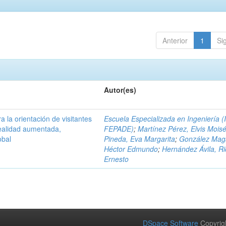
Anterior
1
Si
Autor(es)
a la orientación de visitantes
Escuela Especializada en Ingeniería (
ealidad aumentada,
FEPADE)
;
Martínez Pérez, Elvis Mois
obal
Pineda, Eva Margarita
;
González Mag
Héctor Edmundo
;
Hernández Ávila, R
Ernesto
DSpace Software
Copyrig