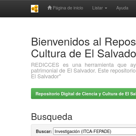
Página de inicio
Listar
Ayuda
Skip
navigation
Bienvenidos al Reposi
Cultura de El Salva
REDICCES es una herramienta que ayuda 
patrimonial de El Salvador. Este repositori
El Salvador"
Repositorio Digital de Ciencia y Cultura de El 
Busqueda
Buscar: