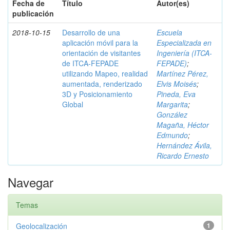
Fecha de
Título
Autor(es)
publicación
2018-10-15
Desarrollo de una
Escuela
aplicación móvil para la
Especializada en
orientación de visitantes
Ingeniería (ITCA-
de ITCA-FEPADE
FEPADE)
;
utilizando Mapeo, realidad
Martínez Pérez,
aumentada, renderizado
Elvis Moisés
;
3D y Posicionamiento
Pineda, Eva
Global
Margarita
;
González
Magaña, Héctor
Edmundo
;
Hernández Ávila,
Ricardo Ernesto
Navegar
Temas
Geolocalización
1