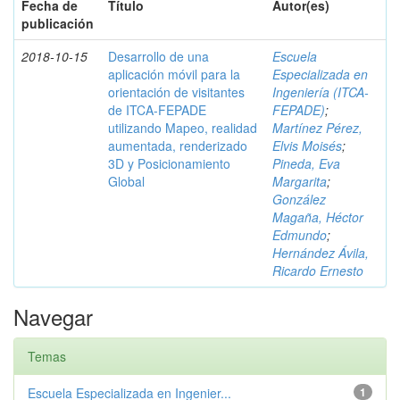
Fecha de
Título
Autor(es)
publicación
2018-10-15
Desarrollo de una
Escuela
aplicación móvil para la
Especializada en
orientación de visitantes
Ingeniería (ITCA-
de ITCA-FEPADE
FEPADE)
;
utilizando Mapeo, realidad
Martínez Pérez,
aumentada, renderizado
Elvis Moisés
;
3D y Posicionamiento
Pineda, Eva
Global
Margarita
;
González
Magaña, Héctor
Edmundo
;
Hernández Ávila,
Ricardo Ernesto
Navegar
Temas
Escuela Especializada en Ingenier...
1