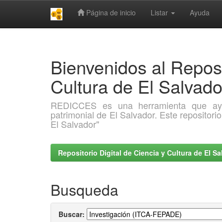
Página de inicio
Listar
Ayuda
Skip
navigation
Bienvenidos al Reposi
Cultura de El Salva
REDICCES es una herramienta que ayuda 
patrimonial de El Salvador. Este repositori
El Salvador"
Repositorio Digital de Ciencia y Cultura de El 
Busqueda
Buscar: