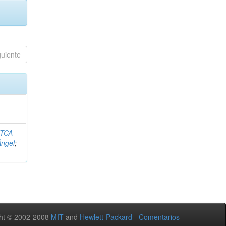
guiente
ITCA-
Ángel
;
ht © 2002-2008
MIT
and
Hewlett-Packard
-
Comentarios