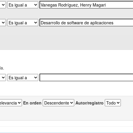
da.
En orden
Autor/registro