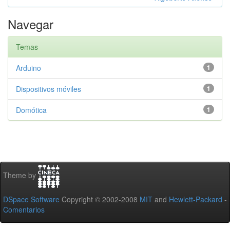
Navegar
Temas
Arduino
1
Dispositivos móviles
1
Domótica
1
Theme by
DSpace Software
Copyright © 2002-2008
MIT
and
Hewlett-Packard
-
Comentarios