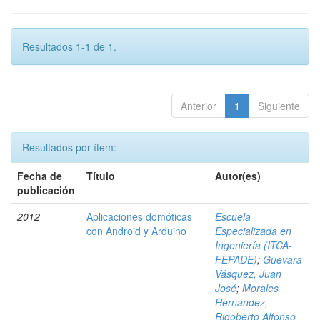
Resultados 1-1 de 1.
Anterior
1
Siguiente
Resultados por ítem:
Fecha de
Título
Autor(es)
publicación
2012
Aplicaciones domóticas
Escuela
con Android y Arduino
Especializada en
Ingeniería (ITCA-
FEPADE)
;
Guevara
Vásquez, Juan
José
;
Morales
Hernández,
Rigoberto Alfonso