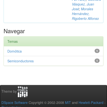
Vásquez, Juan
José
;
Morales
Hernández,
Rigoberto Alfonso
Navegar
Temas
Domótica
1
Semiconductores
1
Theme by
DSpace Software
Copyright © 2002-2008
MIT
and
Hewlett-Packard
-