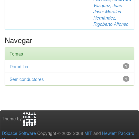
Vásquez, Juan
José
;
Morales
Hernández,
Rigoberto Alfonso
Navegar
Temas
Domótica
1
Semiconductores
1
Theme by
DSpace Software
Copyright © 2002-2008
MIT
and
Hewlett-Packard
-