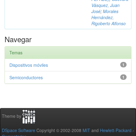
Vásquez, Juan
José
;
Morales
Hernández,
Rigoberto Alfonso
Navegar
Temas
Dispositivos móviles
1
Semiconductores
1
Theme by
DSpace Software
Copyright © 2002-2008
MIT
and
Hewlett-Packard
-