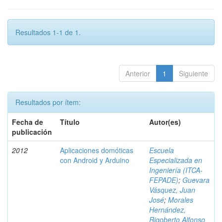
Resultados 1-1 de 1.
Anterior
1
Siguiente
Resultados por ítem:
Fecha de
Título
Autor(es)
publicación
2012
Aplicaciones domóticas
Escuela
con Android y Arduino
Especializada en
Ingeniería (ITCA-
FEPADE)
;
Guevara
Vásquez, Juan
José
;
Morales
Hernández,
Rigoberto Alfonso