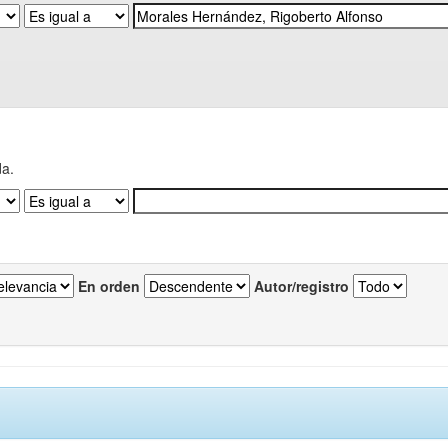
da.
En orden
Autor/registro