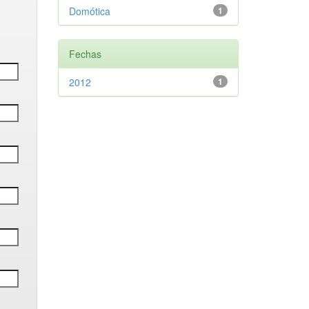
Domótica
1
Fechas
2012
1