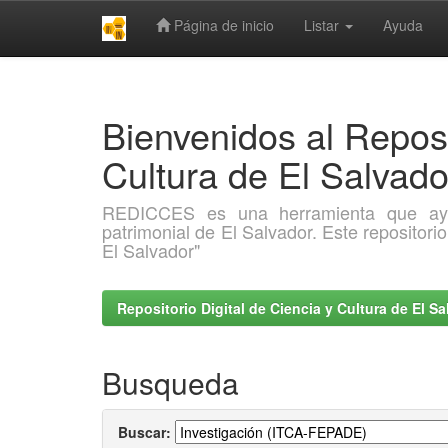
Página de inicio
Listar
Ayuda
Skip
navigation
Bienvenidos al Reposi
Cultura de El Salva
REDICCES es una herramienta que ayuda 
patrimonial de El Salvador. Este repositori
El Salvador"
Repositorio Digital de Ciencia y Cultura de El 
Busqueda
Buscar: