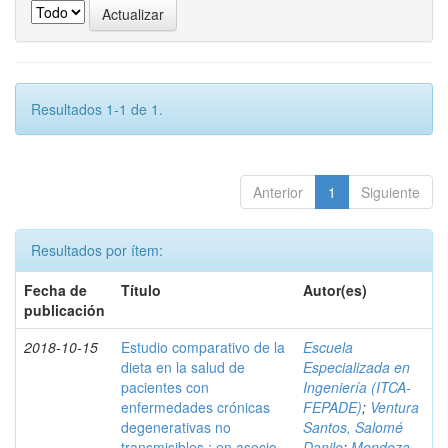
Resultados 1-1 de 1.
Anterior
1
Siguiente
Resultados por ítem:
Fecha de
Título
Autor(es)
publicación
2018-10-15
Estudio comparativo de la
Escuela
dieta en la salud de
Especializada en
pacientes con
Ingeniería (ITCA-
enfermedades crónicas
FEPADE)
;
Ventura
degenerativas no
Santos, Salomé
transmisibles : en asocio
Danilo
;
Mendoza