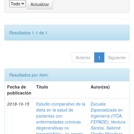
Resultados 1-1 de 1.
Anterior
1
Siguiente
Resultados por ítem:
Fecha de
Título
Autor(es)
publicación
2018-10-15
Estudio comparativo de la
Escuela
dieta en la salud de
Especializada en
pacientes con
Ingeniería (ITCA-
enfermedades crónicas
FEPADE)
;
Ventura
degenerativas no
Santos, Salomé
transmisibles : en asocio
Danilo
;
Mendoza