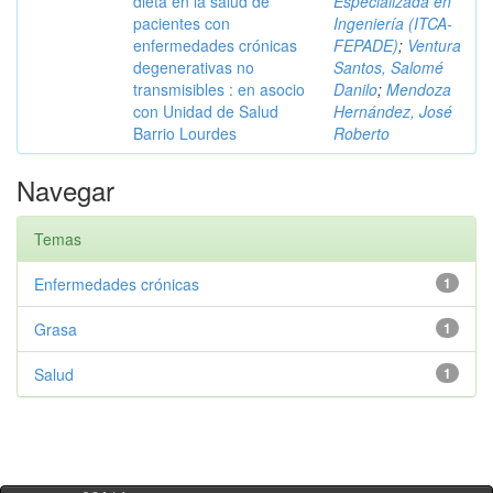
dieta en la salud de
Especializada en
pacientes con
Ingeniería (ITCA-
enfermedades crónicas
FEPADE)
;
Ventura
degenerativas no
Santos, Salomé
transmisibles : en asocio
Danilo
;
Mendoza
con Unidad de Salud
Hernández, José
Barrio Lourdes
Roberto
Navegar
Temas
Enfermedades crónicas
1
Grasa
1
Salud
1