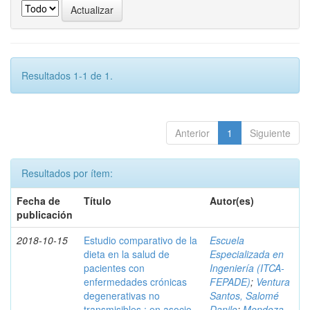
Resultados 1-1 de 1.
Anterior
1
Siguiente
Resultados por ítem:
Fecha de
Título
Autor(es)
publicación
2018-10-15
Estudio comparativo de la
Escuela
dieta en la salud de
Especializada en
pacientes con
Ingeniería (ITCA-
enfermedades crónicas
FEPADE)
;
Ventura
degenerativas no
Santos, Salomé
transmisibles : en asocio
Danilo
;
Mendoza