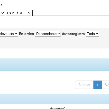
da.
En orden
Autor/registro
Anterior
1
Si
Autor(es)