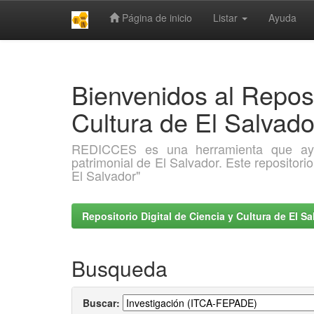
Página de inicio
Listar
Ayuda
Skip
navigation
Bienvenidos al Reposi
Cultura de El Salva
REDICCES es una herramienta que ayuda 
patrimonial de El Salvador. Este repositori
El Salvador"
Repositorio Digital de Ciencia y Cultura de El 
Busqueda
Buscar: