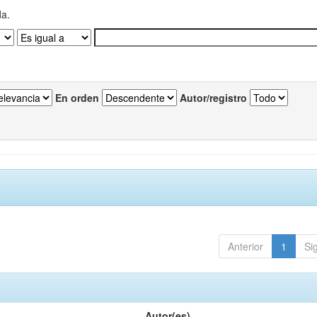
da.
En orden
Autor/registro
Anterior
1
Si
Autor(es)