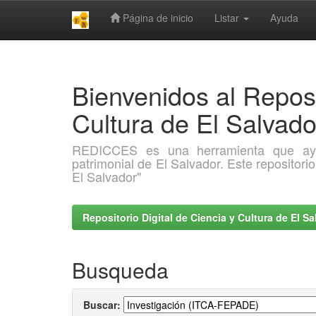
Página de inicio
Listar
Ayuda
Skip
navigation
Bienvenidos al Reposi
Cultura de El Salva
REDICCES es una herramienta que ayuda 
patrimonial de El Salvador. Este repositori
El Salvador"
Repositorio Digital de Ciencia y Cultura de El 
Busqueda
Buscar: