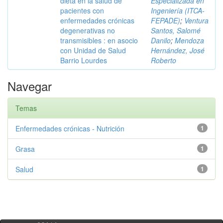
dieta en la salud de
Especializada en
pacientes con
Ingeniería (ITCA-
enfermedades crónicas
FEPADE)
;
Ventura
degenerativas no
Santos, Salomé
transmisibles : en asocio
Danilo
;
Mendoza
con Unidad de Salud
Hernández, José
Barrio Lourdes
Roberto
Navegar
Temas
Enfermedades crónicas - Nutrición
1
Grasa
1
Salud
1