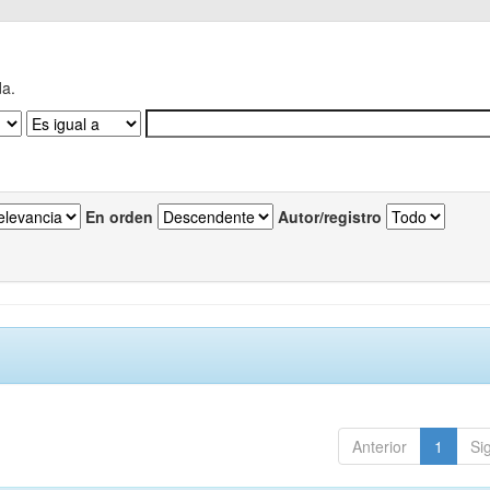
da.
En orden
Autor/registro
Anterior
1
Si