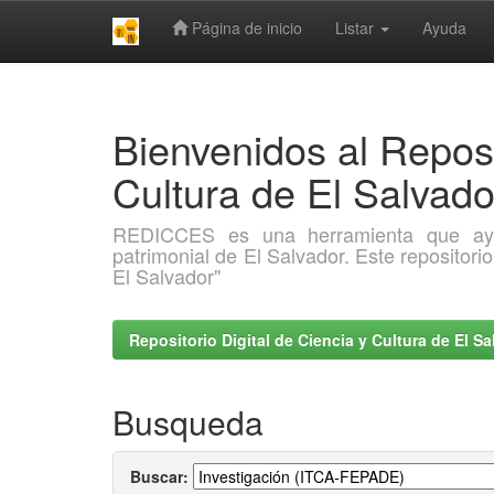
Página de inicio
Listar
Ayuda
Skip
navigation
Bienvenidos al Reposi
Cultura de El Salva
REDICCES es una herramienta que ayuda 
patrimonial de El Salvador. Este repositori
El Salvador"
Repositorio Digital de Ciencia y Cultura de El 
Busqueda
Buscar: