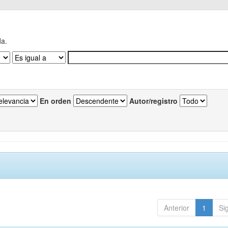
da.
En orden
Autor/registro
Anterior
1
Si