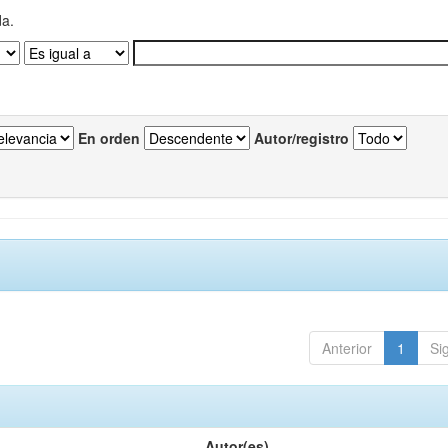
da.
En orden
Autor/registro
Anterior
1
Si
Autor(es)