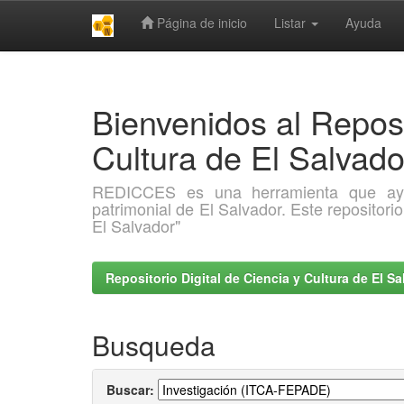
Página de inicio
Listar
Ayuda
Skip
navigation
Bienvenidos al Reposi
Cultura de El Salva
REDICCES es una herramienta que ayuda 
patrimonial de El Salvador. Este repositori
El Salvador"
Repositorio Digital de Ciencia y Cultura de El 
Busqueda
Buscar: