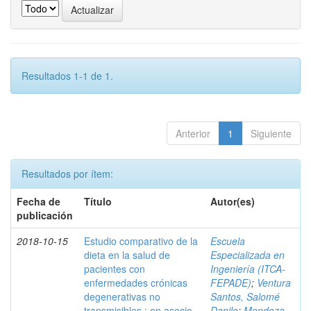
Resultados 1-1 de 1.
Anterior
1
Siguiente
Resultados por ítem:
Fecha de
Título
Autor(es)
publicación
2018-10-15
Estudio comparativo de la
Escuela
dieta en la salud de
Especializada en
pacientes con
Ingeniería (ITCA-
enfermedades crónicas
FEPADE)
;
Ventura
degenerativas no
Santos, Salomé
transmisibles : en asocio
Danilo
;
Mendoza